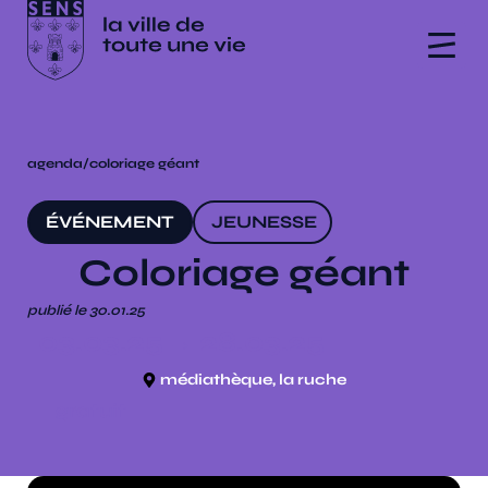
agenda
/
coloriage géant
ÉVÉNEMENT
JEUNESSE
Coloriage géant
publié le 30.01.25
03.03.25
→ 28.03.25
médiathèque, la ruche
gratuit