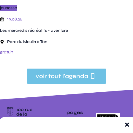
jeunesse
19.08.26
Les mercredis récréatifs - aventure
Parc du Moulin à Tan
gratuit
voir tout l'agenda
100 rue
pages
de la
république
CS
plan
70809
mentions
contacts
newsletters
du
cookies
confidentialité
accessibilité