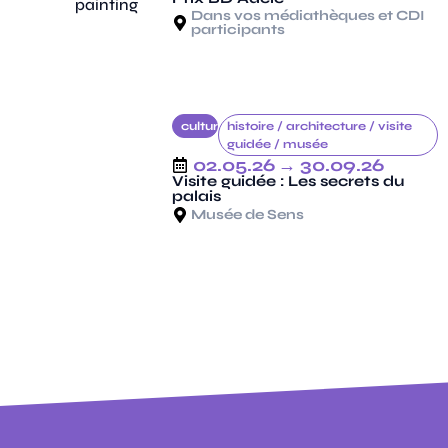
Dans vos médiathèques et CDI
participants
culture
histoire /
architecture /
visite
guidée /
musée
02.05.26
→ 30.09.26
Visite guidée : Les secrets du
palais
Musée de Sens