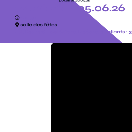
publié le 26.05.26
04.06.26
→ 05.06.26
20h30
salle des fêtes
adultes : 7€ - collégiens, lycéens, etudiants : 3