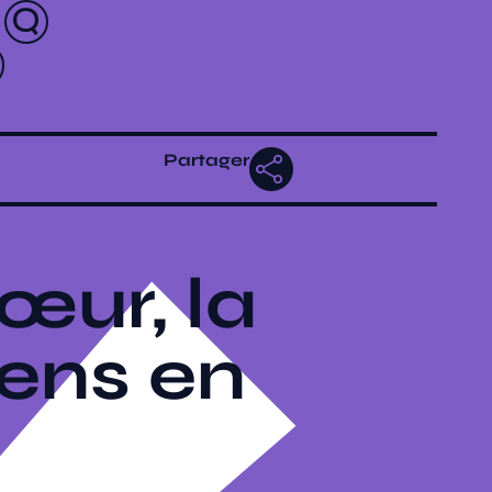
Partager
œur, la
iens en