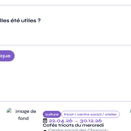
es été utiles ?
ique
culture
tricot /
centre social /
atelier
22.04.26
→ 30.12.26
Cafés tricots du mercredi
Centre social des Champs-