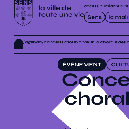
accessibilité
annuaire
Sens
la mair
/
agenda
/
concerts atout-chœur, la chorale des c
ÉVÉNEMENT
CULT
Concer
choral