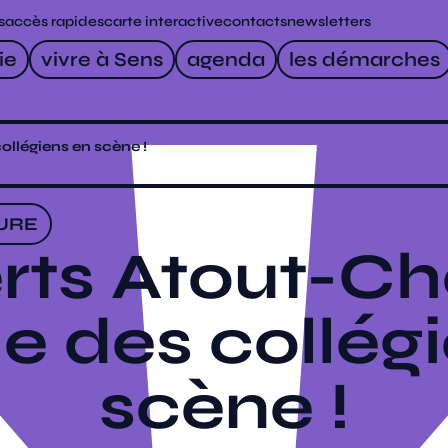
s
accès rapides
carte interactive
contacts
newsletters
ie
vivre à Sens
agenda
les démarches
ollégiens en scène !
URE
ts Atout-Ch
e des collég
scène !