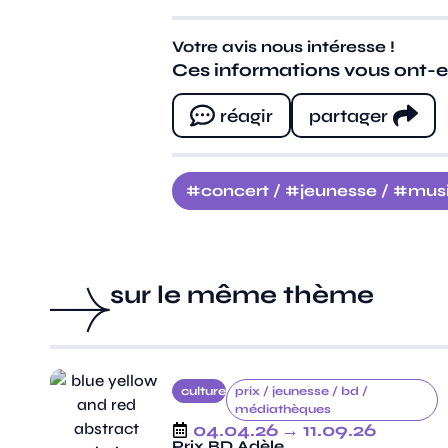
Votre avis nous intéresse !
Ces informations vous ont-ell
réagir
partager
concert
/
jeunesse
/
mus
sur le même thème
culture
prix /
jeunesse /
bd /
médiathèques
04.04.26
→ 11.09.26
Prix BD Adèle