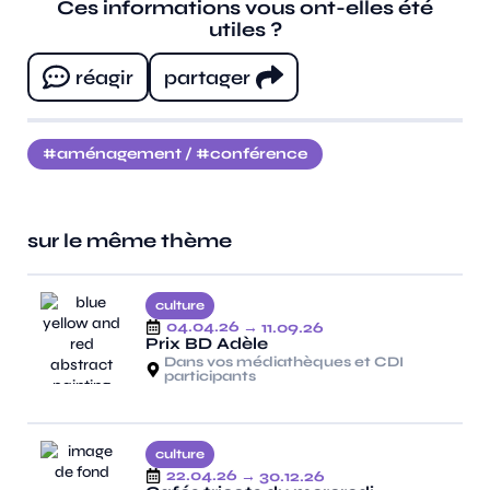
Ces informations vous ont-elles été
utiles ?
réagir
partager
aménagement
/
conférence
sur le même thème
culture
04.04.26
→ 11.09.26
Prix BD Adèle
Dans vos médiathèques et CDI
participants
culture
22.04.26
→ 30.12.26