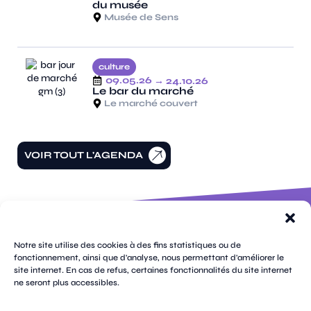
du musée
Musée de Sens
culture
09.05.26
→ 24.10.26
Le bar du marché
Le marché couvert
VOIR TOUT L'AGENDA
100 rue
pages
de la
Notre site utilise des cookies à des fins statistiques ou de
république
fonctionnement, ainsi que d'analyse, nous permettant d'améliorer le
CS
site internet. En cas de refus, certaines fonctionnalités du site internet
plan
70809
mentions
ne seront plus accessibles.
contacts
newsletters
du
cookies
confidentialité
accessibilité
89108
légales
site
Sens
suivez-