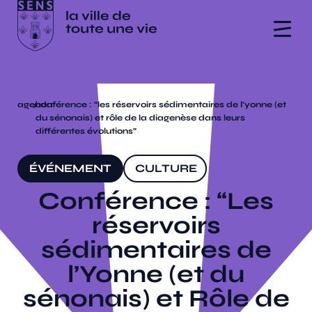
agenda
/
conférence : “les réservoirs sédimentaires de l’yonne (et
du sénonais) et rôle de la diagenèse dans leurs
différentes évolutions”
ÉVÉNEMENT
CULTURE
Conférence : “Les
réservoirs
sédimentaires de
l’Yonne (et du
sénonais) et Rôle de