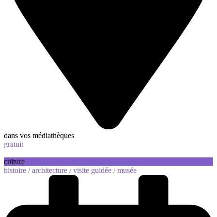
dans vos médiathèques
gratuit
culture
histoire /
architecture /
visite guidée /
musée