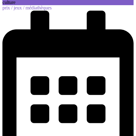
culture
prix /
jeux /
médiathèques