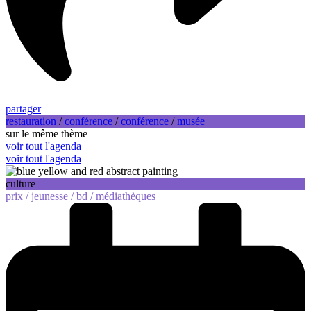
partager
restauration
/
conférence
/
conférence
/
musée
sur le même thème
voir tout l'agenda
voir tout l'agenda
culture
prix /
jeunesse /
bd /
médiathèques