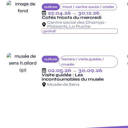
culture
tricot /
centre social /
atelier
22.04.26
→ 30.12.26
Cafés tricots du mercredi
Centre social des Champs-
Plaisants, La Ruche
gratuit
culture
histoire /
visite guidée /
musée
02.05.26
→ 30.09.26
Visite guidée : Les
incontournables du musée
Musée de Sens