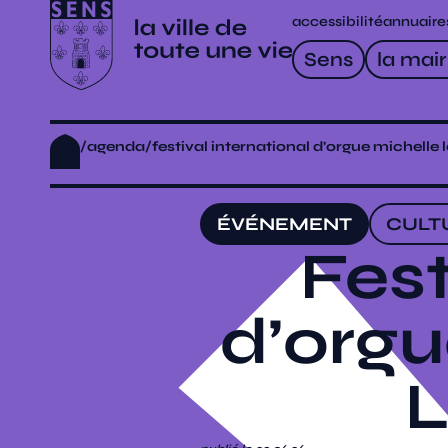
accessibilité
annuaire
Sens
la mair
/
agenda
/
festival international d’orgue michelle 
ÉVÉNEMENT
CULT
Fest
d’orgu