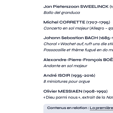
Jan Pieterszoon SWEELINCK (15
Ballo del granduca
Michel CORRETTE (1707-1795)
Concerto en sol majeur
(Allegro – ga
Johann Sebastian BACH (1685-
Choral « Wachet auf, ruft uns die s
Passacaille et thème fugué en do 
Alexandre-Pierre-François BOË
Andante en sol majeur
André ISOIR (1935-2016)
8 miniatures pour orgue
Olivier MESSIAEN (1908-1992)
« Dieu parmi nous »,
extrait de la
Nat
Contenus en relation :
La première