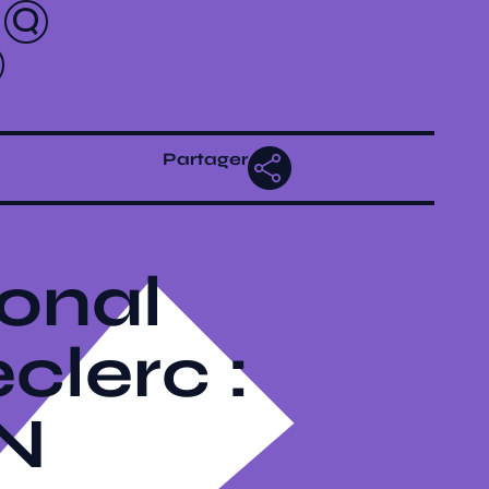
Partager
ional
clerc :
N