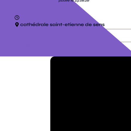
publié le 23.06.26
23.08.26
17h
cathédrale saint-etienne de sens
gratuit
entrée libre - participation au chapeau