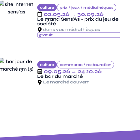
culture
prix /
jeux /
médiathèques
02.05.26
→ 30.09.26
Le grand Sens'As - prix du jeu de
société
dans vos médiathèques
gratuit
culture
commerce /
restauration
09.05.26
→ 24.10.26
Le bar du marché
Le marché couvert