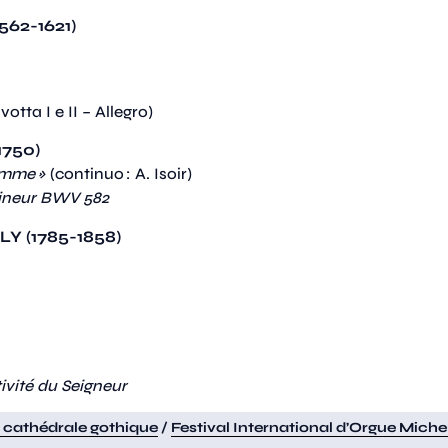
62-1621)
votta I e II – Allegro)
1750)
timme »
(continuo : A. Isoir)
mineur BWV 582
LY (1785-1858)
ivité du Seigneur
 cathédrale gothique
/
Festival International d’Orgue Miche