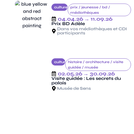
culture
prix /
jeunesse /
bd /
médiathèques
04.04.26
→ 11.09.26
Prix BD Adèle
Dans vos médiathèques et CDI
participants
culture
histoire /
architecture /
visite
guidée /
musée
02.05.26
→ 30.09.26
Visite guidée : Les secrets du
palais
Musée de Sens