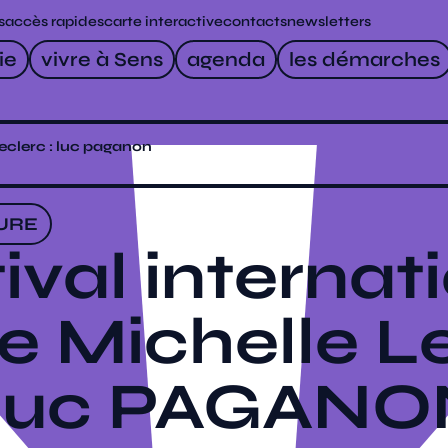
s
accès rapides
carte interactive
contacts
newsletters
ie
vivre à Sens
agenda
les démarches
leclerc : luc paganon
URE
ival internat
e Michelle Le
Luc PAGANO