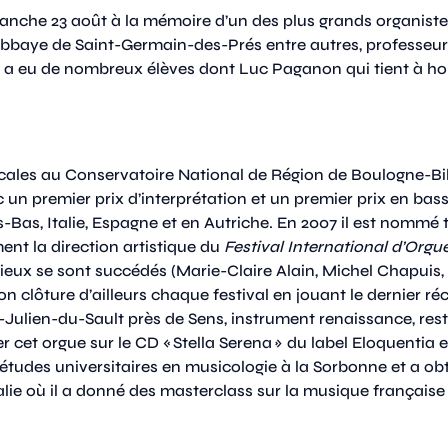
che 23 août à la mémoire d’un des plus grands organistes 
e l’abbaye de Saint-Germain-des-Prés entre autres, professe
il a eu de nombreux élèves dont Luc Paganon qui tient à h
cales au Conservatoire National de Région de Boulogne-Bill
vec un premier prix d’interprétation et un premier prix en b
Bas, Italie, Espagne et en Autriche. En 2007 il est nommé t
ent la direction artistique du
Festival International d’Orgu
gieux se sont succédés (Marie-Claire Alain, Michel Chapuis, A
clôture d’ailleurs chaque festival en jouant le dernier réci
nt-Julien-du-Sault près de Sens, instrument renaissance, res
 cet orgue sur le CD « Stella Serena » du label Eloquentia 
études universitaires en musicologie à la Sorbonne et a ob
talie où il a donné des masterclass sur la musique française