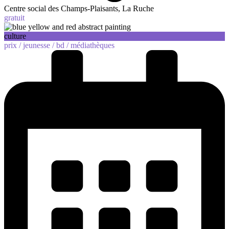
Centre social des Champs-Plaisants, La Ruche
gratuit
culture
prix /
jeunesse /
bd /
médiathèques