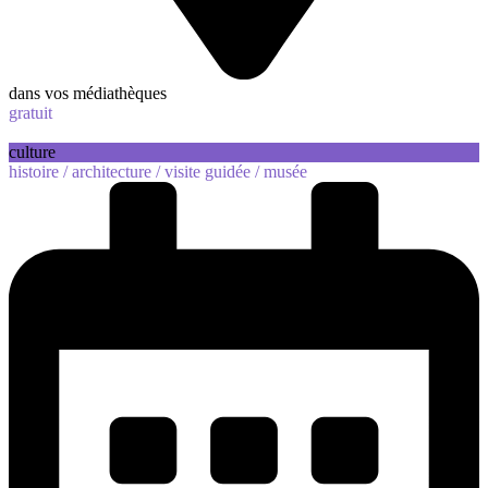
dans vos médiathèques
gratuit
culture
histoire /
architecture /
visite guidée /
musée