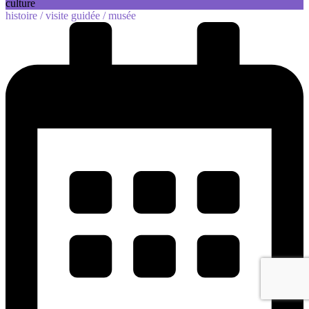
culture
histoire /
visite guidée /
musée