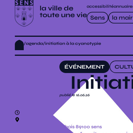
accessibilité
annuaire
Sens
la mair
/
agenda
/
initiation à la cyanotypie
ÉVÉNEMENT
CULT
Initia
publié le 16.06.26
12.07.26
15h à 18h
art sens yonne
101 rue du général dubois 89100 sens