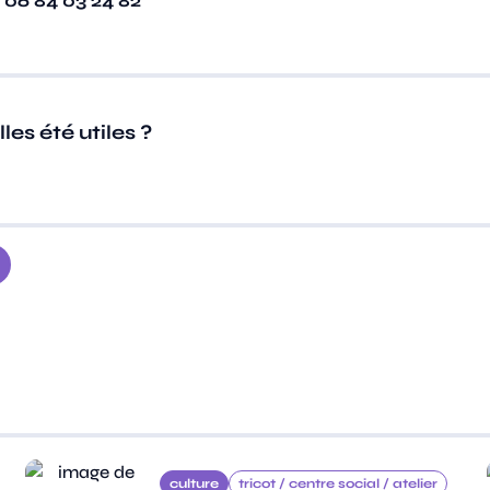
 06 84 03 24 82
es été utiles ?
culture
tricot /
centre social /
atelier