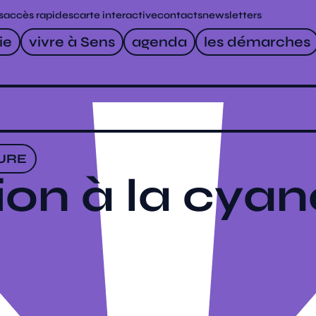
s
accès rapides
carte interactive
contacts
newsletters
ie
vivre à Sens
agenda
les démarches
URE
tion à la cya