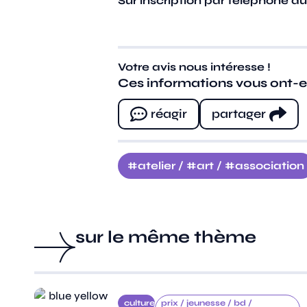
Sur inscription par téléphone au
Votre avis nous intéresse !
Ces informations vous ont-ell
réagir
partager
atelier
/
art
/
association
sur le même thème
culture
prix /
jeunesse /
bd /