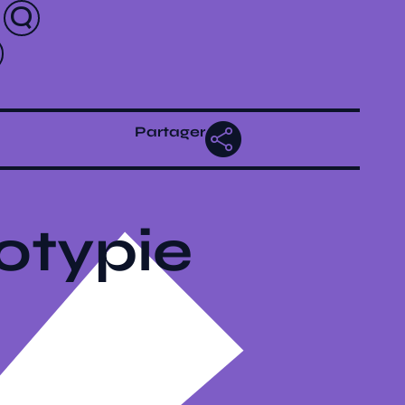
Partager
notypie