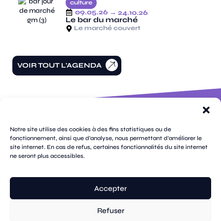
culture
09.05.26
→ 24.10.26
Le bar du marché
Le marché couvert
VOIR TOUT L'AGENDA
100 rue
pages
de la
Notre site utilise des cookies à des fins statistiques ou de
république
fonctionnement, ainsi que d'analyse, nous permettant d'améliorer le
CS
site internet. En cas de refus, certaines fonctionnalités du site internet
plan
70809
mentions
ne seront plus accessibles.
contacts
newsletters
du
cookies
confidentialité
accessibilité
89108
légales
site
Sens
suivez-
Cedex
tik
twitter
facebook
instagram
threads
whatsapp
linkedin
youtube
nous
03 86 95
tok
(X)
Accepter
67 00
Refuser
© Sens
réalisation tongui.com