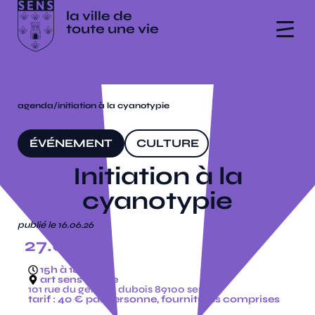
agenda
/
initiation à la cyanotypie
ÉVÉNEMENT
CULTURE
Initiation à la
cyanotypie
publié le 16.06.26
27.06.26
15h à 18h
art sens yonne
101 rue du général dubois 89100 sens
tarif : 40 € par personne, fournitures comprises