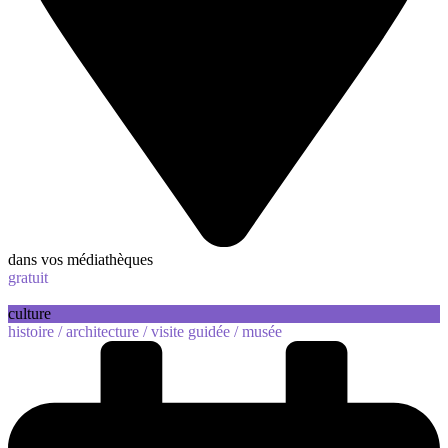
dans vos médiathèques
gratuit
culture
histoire /
architecture /
visite guidée /
musée