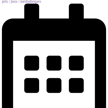
prix /
jeux /
médiathèques