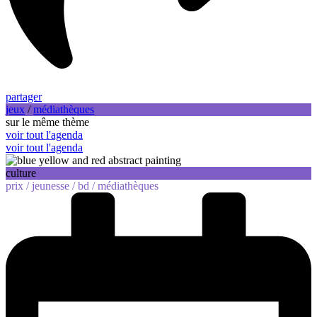
partager
jeux
/
médiathèques
sur le même thème
voir tout l'agenda
voir tout l'agenda
culture
prix /
jeunesse /
bd /
médiathèques