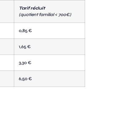
Tarif réduit
(quotient familial < 700€)
0,85 €
1,65 €
3,30 €
6,50 €