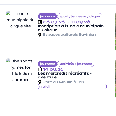
jeunesse
sport /
jeunesse /
cirque
06.07.26
→ 11.09.26
Inscription à l'Ecole municipale
du cirque
Espaces culturels Savinien
jeunesse
activités /
jeunesse
19.08.26
Les mercredis récréatifs -
aventure
Parc du Moulin à Tan
gratuit