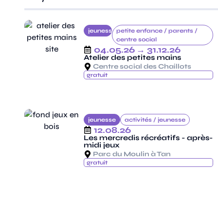
jeunesse
petite enfance /
parents /
centre social
04.05.26
→ 31.12.26
Atelier des petites mains
Centre social des Chaillots
gratuit
jeunesse
activités /
jeunesse
12.08.26
Les mercredis récréatifs - après-
midi jeux
Parc du Moulin à Tan
gratuit