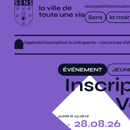
accessibilité
annuaire
Sens
la mair
/
agenda
/
inscription à cité sports – vacances d’é
ÉVÉNEMENT
JEUN
Inscri
V
publié le 03.08.26
29.06.26
→ 28.08.26