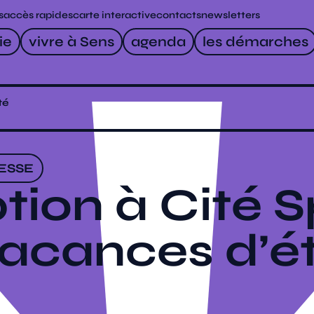
s
accès rapides
carte interactive
contacts
newsletters
ie
vivre à Sens
agenda
les démarches
té
ESSE
ption à Cité S
acances d’é