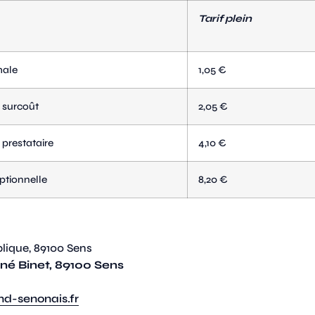
Tarif plein
male
1,05 €
 surcoût
2,05 €
prestataire
4,10 €
ptionnelle
8,20 €
blique, 89100 Sens
ené Binet, 89100 Sens
nd-senonais.fr