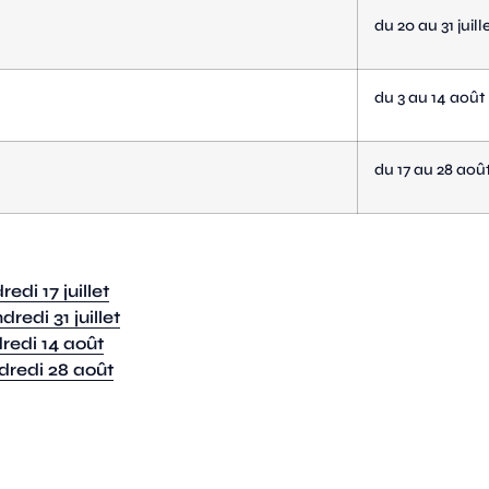
du
20
au 31 juill
du 3
au 1
4
août
du
17
au
28
aoû
di 17 juillet
edi 31 juillet
redi 14 août
dredi 28 août