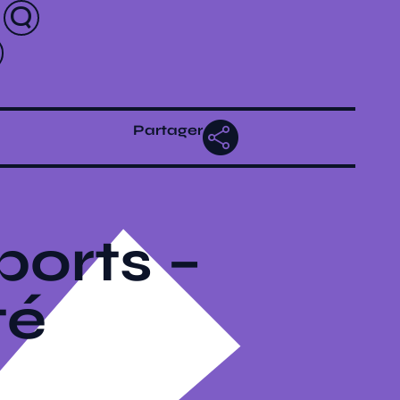
Partager
ports –
té