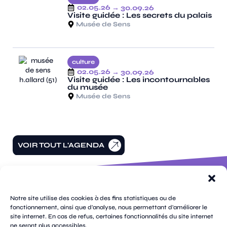
02.05.26
→ 30.09.26
Visite guidée : Les secrets du palais
Musée de Sens
culture
02.05.26
→ 30.09.26
Visite guidée : Les incontournables
du musée
Musée de Sens
VOIR TOUT L'AGENDA
100 rue
pages
de la
Notre site utilise des cookies à des fins statistiques ou de
république
fonctionnement, ainsi que d'analyse, nous permettant d'améliorer le
CS
site internet. En cas de refus, certaines fonctionnalités du site internet
plan
70809
mentions
ne seront plus accessibles.