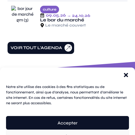
culture
09.05.26
→ 24.10.26
Le bar du marché
Le marché couvert
VOIR TOUT L'AGENDA
100 rue
pages
de la
Notre site utilise des cookies à des fins statistiques ou de
république
fonctionnement, ainsi que d'analyse, nous permettant d'améliorer le
CS
site internet. En cas de refus, certaines fonctionnalités du site internet
plan
70809
mentions
ne seront plus accessibles.
contacts
newsletters
du
cookies
confidentialité
accessibilité
89108
légales
site
Sens
suivez-
Cedex
tik
twitter
facebook
instagram
threads
whatsapp
linkedin
youtube
nous
03 86 95
tok
(X)
Accepter
67 00