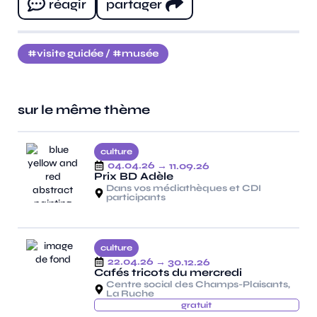
réagir
partager
visite guidée
/
musée
sur le même thème
culture
04.04.26
→ 11.09.26
Prix BD Adèle
Dans vos médiathèques et CDI
participants
culture
22.04.26
→ 30.12.26
Cafés tricots du mercredi
Centre social des Champs-Plaisants,
La Ruche
gratuit