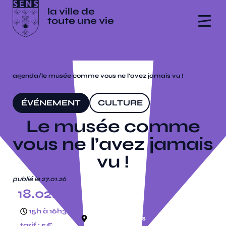
agenda
/
le musée comme vous ne l’avez jamais vu !
ÉVÉNEMENT
CULTURE
Le musée comme
vous ne l’avez jamais
vu !
publié le 27.01.26
18.02.26
15h à 16h30
musée de sens
tarif : 5€