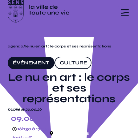
agenda
/
le nu en art : le corps et ses représentations
ÉVÉNEMENT
CULTURE
Le nu en art : le corps
et ses
représentations
publié le 26.06.26
09.08.26
16h30 à 17h30
musée de sens
tarif : 5€