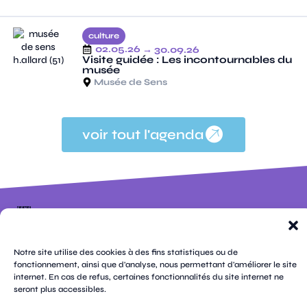
culture
02.05.26
→ 30.09.26
Visite guidée : Les incontournables du
musée
Musée de Sens
voir tout l'agenda
100 rue
pages
de la
république
CS
plan
Notre site utilise des cookies à des fins statistiques ou de
70809
mentions
contacts
newsletters
du
cookies
confidentialité
accessibilité
fonctionnement, ainsi que d'analyse, nous permettant d'améliorer le site
89108
légales
site
Sens
internet. En cas de refus, certaines fonctionnalités du site internet ne
suivez-
Cedex
tik
twitter
seront plus accessibles.
facebook
instagram
threads
whatsapp
linkedin
youtube
nous
03 86 95
tok
(X)