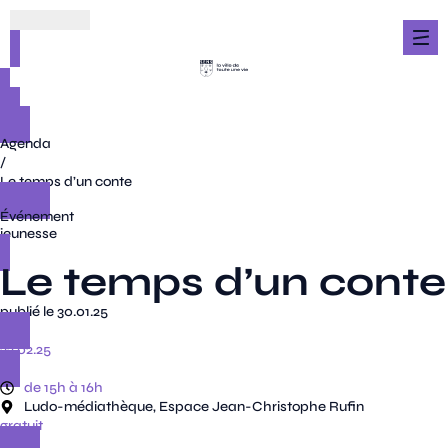
Agenda
/
Le temps d’un conte
Événement
jeunesse
Le temps d’un conte
publié le 30.01.25
22.02.25
de 15h à 16h
Ludo-médiathèque, Espace Jean-Christophe Rufin
gratuit