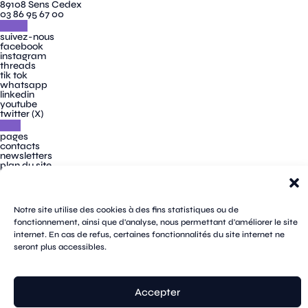
89108 Sens Cedex
03 86 95 67 00
suivez-nous
facebook
instagram
threads
tik tok
whatsapp
linkedin
youtube
twitter (X)
pages
contacts
newsletters
plan du site
mentions légales
cookies
confidentialité
accessibilité
Notre site utilise des cookies à des fins statistiques ou de
fonctionnement, ainsi que d'analyse, nous permettant d'améliorer le site
internet. En cas de refus, certaines fonctionnalités du site internet ne
seront plus accessibles.
© Sens
Accepter
réalisation tongui.com