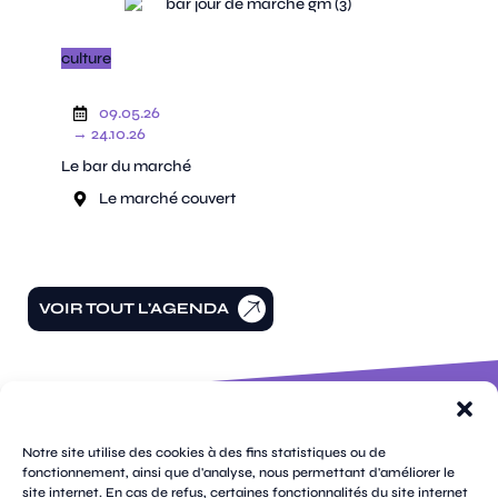
culture
09.05.26
→ 24.10.26
Le bar du marché
Le marché couvert
VOIR TOUT L'AGENDA
100 rue
pages
de la
Notre site utilise des cookies à des fins statistiques ou de
république
fonctionnement, ainsi que d'analyse, nous permettant d'améliorer le
CS
site internet. En cas de refus, certaines fonctionnalités du site internet