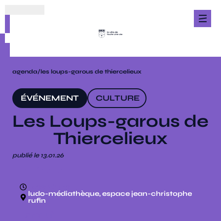
agenda
/
les loups-garous de thiercelieux
ÉVÉNEMENT
CULTURE
Les Loups-garous de
Thiercelieux
publié le 13.01.26
18.02.26
14h30 à 17h
ludo-médiathèque, espace jean-christophe
rufin
gratuit