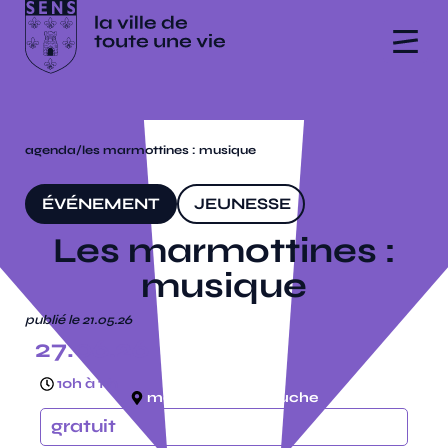
agenda
/
les marmottines : musique
ÉVÉNEMENT
JEUNESSE
Les marmottines :
musique
publié le 21.05.26
27.06.26
10h à 11h
médiathèque, la ruche
gratuit