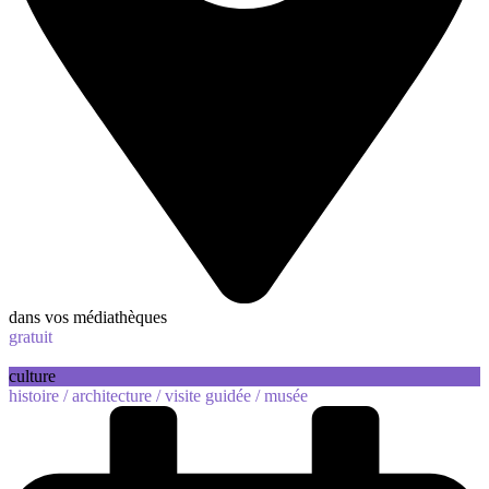
dans vos médiathèques
gratuit
culture
histoire /
architecture /
visite guidée /
musée