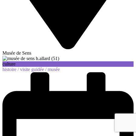
Musée de Sens
culture
histoire /
visite guidée /
musée