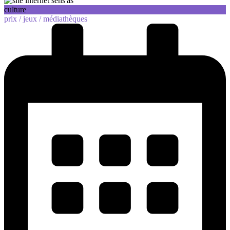
culture
prix /
jeux /
médiathèques