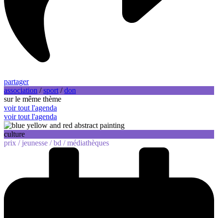
partager
association
/
sport
/
don
sur le même thème
voir tout l'agenda
voir tout l'agenda
culture
prix /
jeunesse /
bd /
médiathèques