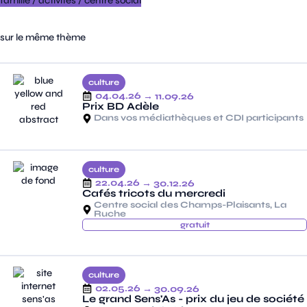
famille
/
activités
/
centre social
sur le même thème
culture
04.04.26
→ 11.09.26
Prix BD Adèle
Dans vos médiathèques et CDI participants
culture
22.04.26
→ 30.12.26
Cafés tricots du mercredi
Centre social des Champs-Plaisants, La
Ruche
gratuit
culture
02.05.26
→ 30.09.26
Le grand Sens'As - prix du jeu de société