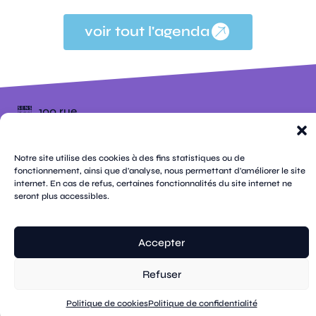
voir tout l'agenda
100 rue
pages
de la
république
CS
plan
70809
mentions
Notre site utilise des cookies à des fins statistiques ou de
contacts
newsletters
du
cookies
confidentialité
accessibilité
89108
légales
fonctionnement, ainsi que d'analyse, nous permettant d'améliorer le site
site
Sens
internet. En cas de refus, certaines fonctionnalités du site internet ne
suivez-
Cedex
tik
twitter
facebook
instagram
threads
whatsapp
linkedin
youtube
nous
seront plus accessibles.
03 86 95
tok
(X)
67 00
Accepter
© Sens
réalisation tongui.com
Refuser
Politique de cookies
Politique de confidentialité