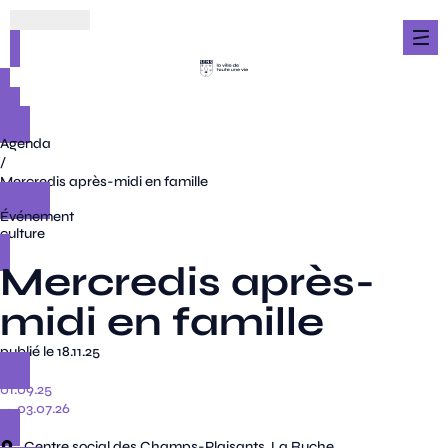
Agenda
/
Mercredis après-midi en famille
Événement
culture
Mercredis après-
midi en famille
publié le 18.11.25
01.09.25
→ 03.07.26
Centre social des Champs-Plaisants, La Ruche