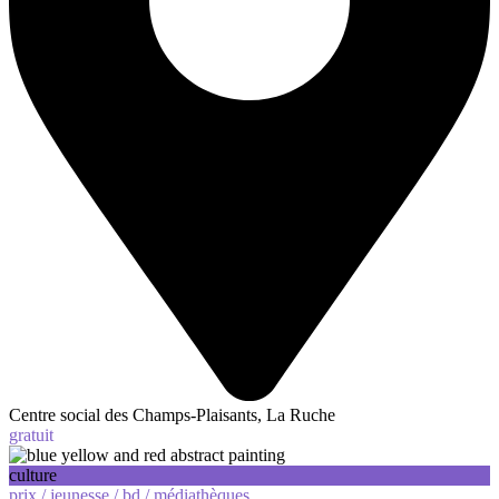
Centre social des Champs-Plaisants, La Ruche
gratuit
culture
prix /
jeunesse /
bd /
médiathèques