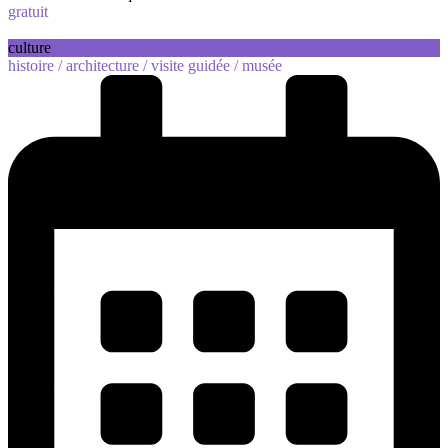
gratuit
culture
histoire /
architecture /
visite guidée /
musée