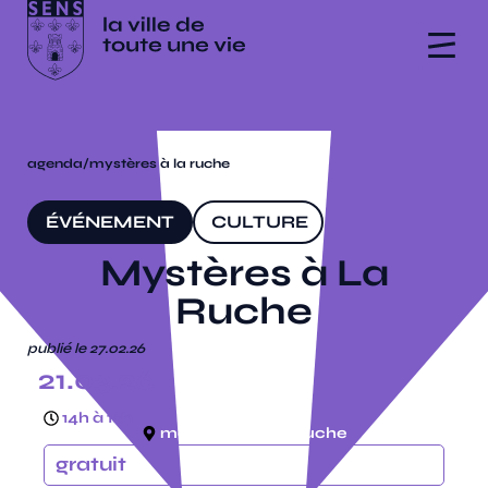
agenda
/
mystères à la ruche
ÉVÉNEMENT
CULTURE
Mystères à La
Ruche
publié le 27.02.26
21.03.26
14h à 18h
médiathèque, la ruche
gratuit