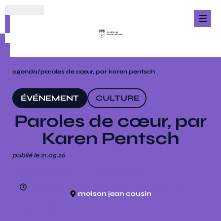
agenda
/
paroles de cœur, par karen pentsch
ÉVÉNEMENT
CULTURE
Paroles de cœur, par
Karen Pentsch
publié le 21.05.26
05.06.26
→ 28.06.26
samedi au lundi de 10h à 12h et de 14h à 18h
maison jean cousin
gratuit