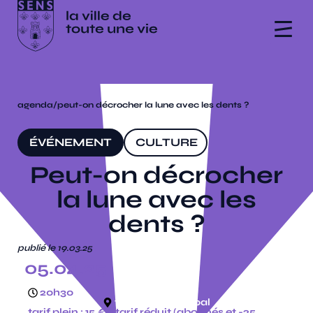
agenda
/
peut-on décrocher la lune avec les dents ?
ÉVÉNEMENT
CULTURE
Peut-on décrocher
la lune avec les
dents ?
publié le 19.03.25
05.04.25
20h30
théâtre municipal
tarif plein : 15 € | tarif réduit (abonnés et -25