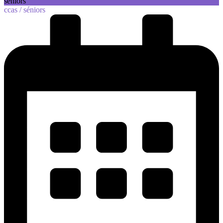
seniors
ccas /
séniors