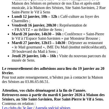
Maison des Séniors en présence de nos Élus et après-midi
musicale, à la Maison des Séniors, Site Saint-Savinien, 2 Rue
Saint-Pierre le Vif à Sens
Lundi 12 janvier, 10h – 12h :
Café-culture au foyer des
Charmilles ;
Vendredi 16 janvier, 20h30 :
Représentation de
« FRANTZ » au théâtre de Sens ;
Mardi 20 janvier, 14h30 – 16h :
Conférence « Saint-Pierre
le Vif à l’Espace Saint-Savinien » par Monsieur Brousse ;
Mardi 27 janvier, 12h15 – 14h30
: Déjeuner au restaurant
« le Mail gourmand », IME Du Mail (institut médicoéducatif),
39 boulevard du Mail à Sens ;
Jeudi 29 janvier, 14h – 16h :
Visite du nouveau parcours du
musée de Sens.
Le renouvellement des adhésions aura lieu du 19 janvier au 20
février.
Pour tout autre renseignement, n’hésitez pas à contacter la Maison
des Séniors au 03.86.65.66.51.
Attention, vos clubs déménagent à la fin de l’année.
Retrouvez-nous à partir du mardi 6 janvier 2026 à Maison des
Séniors, a
u Site Saint-Savinien, Rue Saint-Pierre le Vif à Sens.
Contenus en relation :
Les clubs du 3e âge
/
Agenda spécial séniors