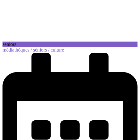
seniors
médiathèques /
séniors /
culture