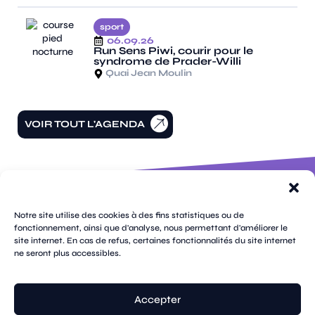
sport
06.09.26
Run Sens Piwi, courir pour le
syndrome de Prader-Willi
Quai Jean Moulin
VOIR TOUT L'AGENDA
100 rue
pages
de la
Notre site utilise des cookies à des fins statistiques ou de
république
fonctionnement, ainsi que d'analyse, nous permettant d'améliorer le
CS
site internet. En cas de refus, certaines fonctionnalités du site internet
plan
70809
mentions
ne seront plus accessibles.
contacts
newsletters
du
cookies
confidentialité
accessibilité
89108
légales
site
Sens
suivez-
Cedex
tik
twitter
facebook
instagram
threads
whatsapp
linkedin
youtube
nous
03 86 95
tok
(X)
Accepter
67 00