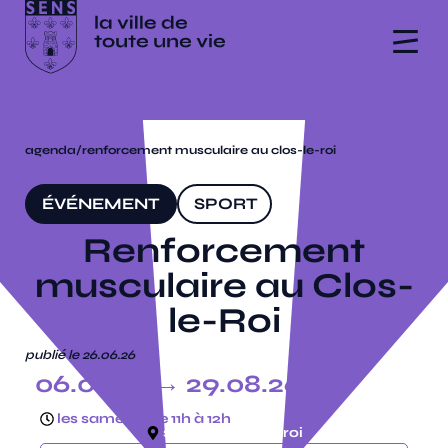
agenda
/
renforcement musculaire au clos-le-roi
ÉVÉNEMENT
SPORT
Renforcement
musculaire au Clos-
le-Roi
publié le 26.06.26
06.06.26
→ 29.08.26
les samedis de 11h à 12h
stade du clos le roi