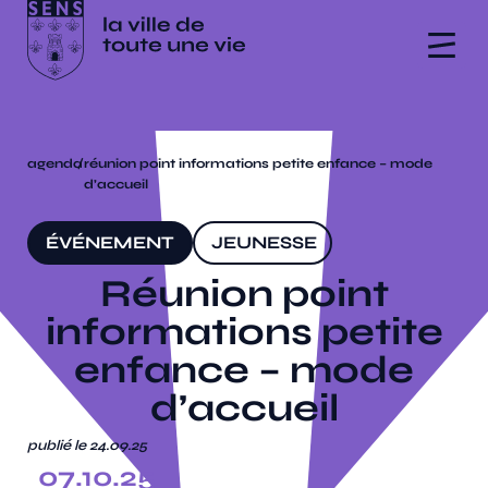
agenda
/
réunion point informations petite enfance – mode
d’accueil
ÉVÉNEMENT
JEUNESSE
Réunion point
informations petite
enfance – mode
d’accueil
publié le 24.09.25
07.10.25