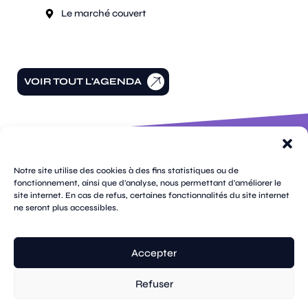
Le marché couvert
VOIR TOUT L'AGENDA
100 rue
pages
de la
Notre site utilise des cookies à des fins statistiques ou de
république
fonctionnement, ainsi que d'analyse, nous permettant d'améliorer le
CS
site internet. En cas de refus, certaines fonctionnalités du site internet
plan
70809
mentions
ne seront plus accessibles.
contacts
newsletters
du
cookies
confidentialité
accessibilité
89108
légales
site
Sens
suivez-
Cedex
tik
twitter
facebook
instagram
threads
whatsapp
linkedin
youtube
nous
03 86 95
tok
(X)
Accepter
67 00
Refuser
© Sens
réalisation tongui.com