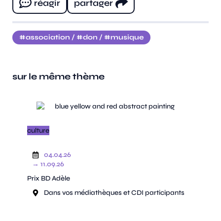
réagir
partager
association
/
don
/
musique
sur le même thème
culture
04.04.26
→ 11.09.26
Prix BD Adèle
Dans vos médiathèques et CDI participants