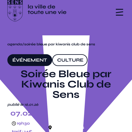
agenda
/
soirée bleue par kiwanis club de sens
ÉVÉNEMENT
CULTURE
Soirée Bleue par
Kiwanis Club de
Sens
publié le 16.01.26
07.02.26
19h30
salle des fêtes
tarif : 14€