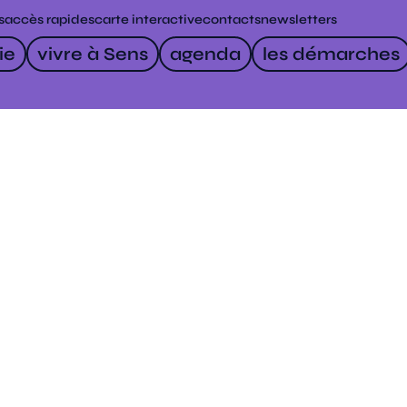
s
accès rapides
carte interactive
contacts
newsletters
ie
vivre à Sens
agenda
les démarches