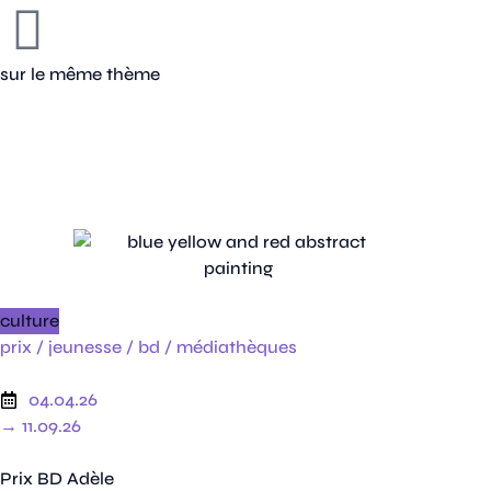
sur le même thème
culture
prix /
jeunesse /
bd /
médiathèques
04.04.26
→ 11.09.26
Prix BD Adèle