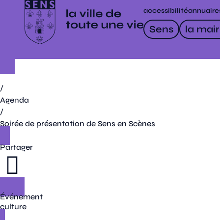
accessibilité
annuaire
Sens
la mair
/
Agenda
/
Soirée de présentation de Sens en Scènes
Partager
Événement
culture