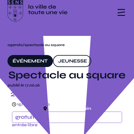
agenda
/
spectacle au square
ÉVÉNEMENT
JEUNESSE
Spectacle au square
publié le 17.06.26
22.07.26
15h30 et 16h30
square jean cousin
gratuit
entrée libre