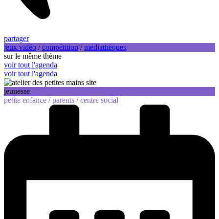
partager
jeux vidéo
/
compétition
/
médiathèques
sur le même thème
voir tout l'agenda
voir tout l'agenda
jeunesse
petite enfance /
parents /
centre social