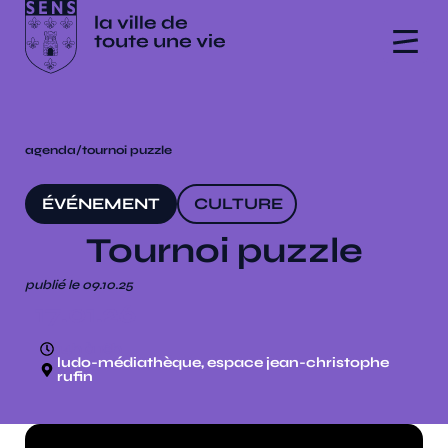
agenda
/
tournoi puzzle
ÉVÉNEMENT
CULTURE
Tournoi puzzle
publié le 09.10.25
17.01.26
14h à 18h
ludo-médiathèque, espace jean-christophe
rufin