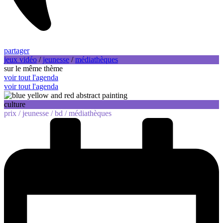
partager
jeux vidéo
/
jeunesse
/
médiathèques
sur le même thème
voir tout l'agenda
voir tout l'agenda
culture
prix /
jeunesse /
bd /
médiathèques