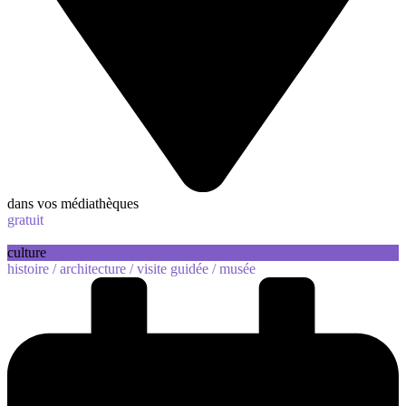
dans vos médiathèques
gratuit
culture
histoire /
architecture /
visite guidée /
musée