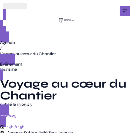
Agenda
/
Voyage au cœur du Chantier
Événement
tourisme
Voyage au cœur du
Chantier
publié le 13.05.25
04.06.25
14h à 15h
Agence d’attractivité Sens Intense