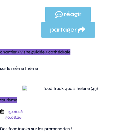
réagir
partager
chantier
/
visite guidée
/
cathédrale
sur le même thème
tourisme
15.06.26
→ 30.08.26
Des foodtrucks sur les promenades !