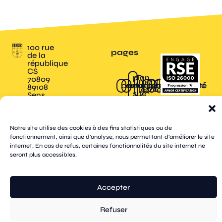
100 rue
pages
de la
république
CS
plan
70809
mentions
contacts
newsletters
du
cookies
confidentialité
accessibilité
89108
légales
site
Sens
suivez-
Cedex
tik
twitter
facebook
instagram
threads
whatsapp
linkedin
youtube
nous
03 86 95
tok
(X)
67 00
Notre site utilise des cookies à des fins statistiques ou de
fonctionnement, ainsi que d'analyse, nous permettant d'améliorer le site
© Sens
réalisation tongui.com
internet. En cas de refus, certaines fonctionnalités du site internet ne
seront plus accessibles.
Accepter
Refuser