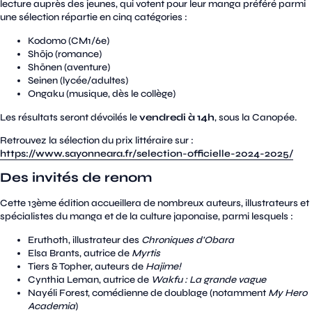
lecture auprès des jeunes, qui votent pour leur manga préféré parmi
une sélection répartie en cinq catégories :
Kodomo (CM1/6e)
Shōjo (romance)
Shōnen (aventure)
Seinen (lycée/adultes)
Ongaku (musique, dès le collège)
Les résultats seront dévoilés le
vendredi à 14h
, sous la Canopée.
Retrouvez la sélection du prix littéraire sur :
https://www.sayonneara.fr/selection-officielle-2024-2025/
Des invités de renom
Cette 13ème édition accueillera de nombreux auteurs, illustrateurs et
spécialistes du manga et de la culture japonaise, parmi lesquels :
Eruthoth, illustrateur des
Chroniques d'Obara
Elsa Brants, autrice de
Myrtis
Tiers & Topher, auteurs de
Hajime!
Cynthia Leman, autrice de
Wakfu : La grande vague
Nayéli Forest, comédienne de doublage (notamment
My Hero
Academia
)