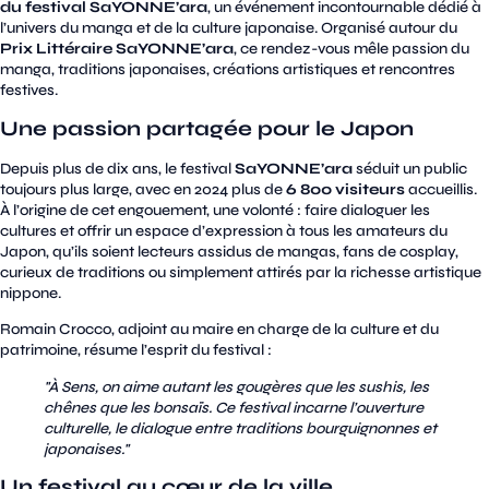
du festival SaYONNE’ara
, un événement incontournable dédié à
l’univers du manga et de la culture japonaise. Organisé autour du
Prix Littéraire SaYONNE’ara
, ce rendez-vous mêle passion du
manga, traditions japonaises, créations artistiques et rencontres
festives.
Une passion partagée pour le Japon
Depuis plus de dix ans, le festival
SaYONNE’ara
séduit un public
toujours plus large, avec en 2024 plus de
6 800 visiteurs
accueillis.
À l’origine de cet engouement, une volonté : faire dialoguer les
cultures et offrir un espace d’expression à tous les amateurs du
Japon, qu’ils soient lecteurs assidus de mangas, fans de cosplay,
curieux de traditions ou simplement attirés par la richesse artistique
nippone.
Romain Crocco, adjoint au maire en charge de la culture et du
patrimoine, résume l’esprit du festival :
"À Sens, on aime autant les gougères que les sushis, les
chênes que les bonsaïs. Ce festival incarne l’ouverture
culturelle, le dialogue entre traditions bourguignonnes et
japonaises."
Un festival au cœur de la ville