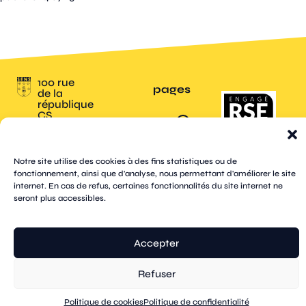
100 rue
pages
de la
république
CS
plan
70809
mentions
contacts
newsletters
du
cookies
confidentialité
accessibilité
89108
légales
site
Sens
suivez-
Cedex
tik
twitter
Notre site utilise des cookies à des fins statistiques ou de
facebook
instagram
threads
whatsapp
linkedin
youtube
nous
03 86 95
tok
(X)
fonctionnement, ainsi que d'analyse, nous permettant d'améliorer le site
67 00
internet. En cas de refus, certaines fonctionnalités du site internet ne
seront plus accessibles.
© Sens
réalisation tongui.com
Accepter
Refuser
Politique de cookies
Politique de confidentialité