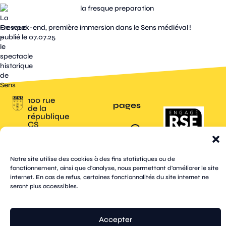
La
Fresque
Ce week-end, première immersion dans le Sens médiéval !
–
publié le 07.07.25
le
spectacle
historique
de
Sens
100 rue
pages
de la
république
CS
plan
70809
mentions
contacts
newsletters
du
cookies
confidentialité
accessibilité
89108
légales
site
Sens
suivez-
Cedex
tik
twitter
Notre site utilise des cookies à des fins statistiques ou de
facebook
instagram
threads
whatsapp
linkedin
youtube
nous
03 86 95
tok
(X)
fonctionnement, ainsi que d'analyse, nous permettant d'améliorer le site
67 00
internet. En cas de refus, certaines fonctionnalités du site internet ne
seront plus accessibles.
© Sens
réalisation tongui.com
Accepter