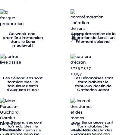
Ce week-end,
Commémoration de la
première immersion
libération de Sens : un
dans le Sens
moment solennel
médiéval !
Les Sénonaises sont
Les Sénonaises sont
formidables : le
formidables : le
fabuleux destin
fabuleux destin de
d’Augusta Hure !
Catherine Janot
Les Sénonaises sont
Les Sénonaises sont
formidables : le
formidables : le
fabuleux destin de
fabuleux destin des
Suzanne Pérouse
Dames Vermiglio