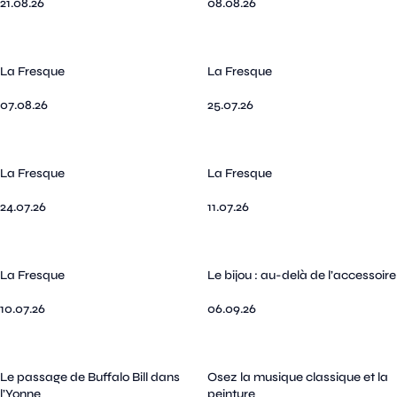
21.08.26
08.08.26
La Fresque
La Fresque
07.08.26
25.07.26
La Fresque
La Fresque
24.07.26
11.07.26
La Fresque
Le bijou : au-delà de l’accessoire
10.07.26
06.09.26
Le passage de Buffalo Bill dans
Osez la musique classique et la
l’Yonne
peinture