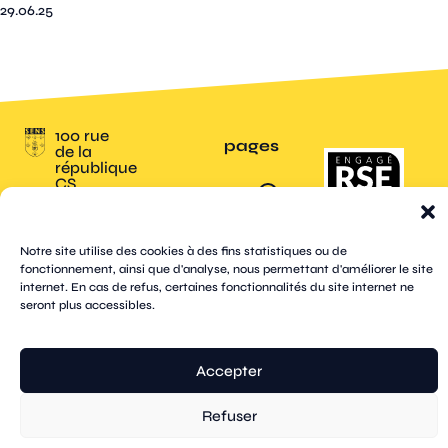
29.06.25
100 rue
pages
de la
république
CS
plan
70809
mentions
contacts
newsletters
du
cookies
confidentialité
accessibilité
89108
légales
site
Sens
suivez-
Cedex
tik
twitter
Notre site utilise des cookies à des fins statistiques ou de
facebook
instagram
threads
whatsapp
linkedin
youtube
nous
03 86 95
tok
(X)
fonctionnement, ainsi que d'analyse, nous permettant d'améliorer le site
67 00
internet. En cas de refus, certaines fonctionnalités du site internet ne
seront plus accessibles.
© Sens
réalisation tongui.com
Accepter
Refuser