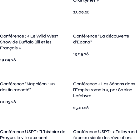
Orangeries »
23.09.26
Conférence : « Le Wild West
Conférence "La découverte
Show de Buffalo Bill et les
d’Epona"
Français »
13.05.26
19.09.26
Conférence "Napoléon : un
Conférence « Les Sénons dans
destin raconté"
l'Empire romain », par Sabine
Lefebvre
01.03.26
25.01.26
Conférence USPT : "L'histoire de
Conférence USPT : « Talleyrand
Prague, la ville aux cent
face au siècle des révolutions :