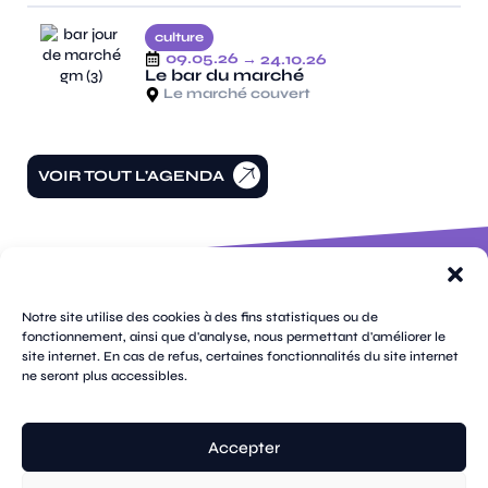
culture
09.05.26
→ 24.10.26
Le bar du marché
Le marché couvert
VOIR TOUT L'AGENDA
100 rue
pages
de la
Notre site utilise des cookies à des fins statistiques ou de
république
fonctionnement, ainsi que d'analyse, nous permettant d'améliorer le
CS
site internet. En cas de refus, certaines fonctionnalités du site internet
plan
70809
mentions
ne seront plus accessibles.
contacts
newsletters
du
cookies
confidentialité
accessibilité
89108
légales
site
Sens
suivez-
Cedex
tik
twitter
facebook
instagram
threads
whatsapp
linkedin
youtube
nous
03 86 95
tok
(X)
Accepter
67 00