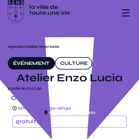
agenda
/
atelier enzo lucia
ÉVÉNEMENT
CULTURE
Atelier Enzo Lucia
publié le 01.07.26
02.07.26
10h-12h et 14h30-16h30
maison jean cousin
gratuit