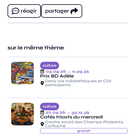
réagir
partager
sur le même thème
culture
04.04.26
→ 11.09.26
Prix BD Adèle
Dans vos médiathèques et CDI
participants
culture
22.04.26
→ 30.12.26
Cafés tricots du mercredi
Centre social des Champs-Plaisants,
La Ruche
gratuit