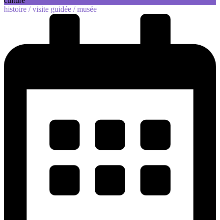
culture
histoire /
visite guidée /
musée