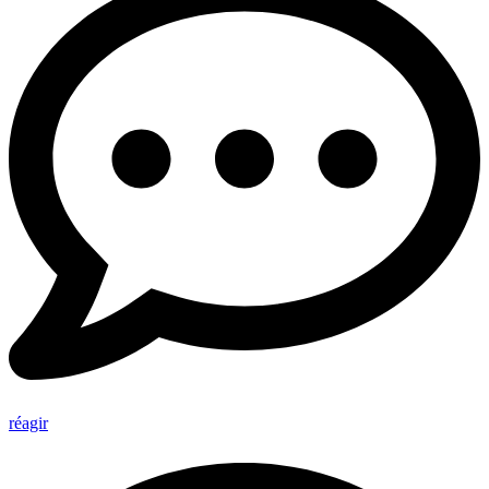
réagir