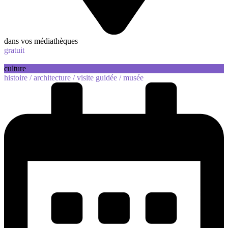
dans vos médiathèques
gratuit
culture
histoire /
architecture /
visite guidée /
musée