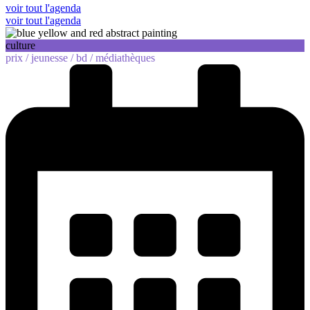
voir tout l'agenda
voir tout l'agenda
culture
prix /
jeunesse /
bd /
médiathèques