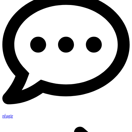
réagir