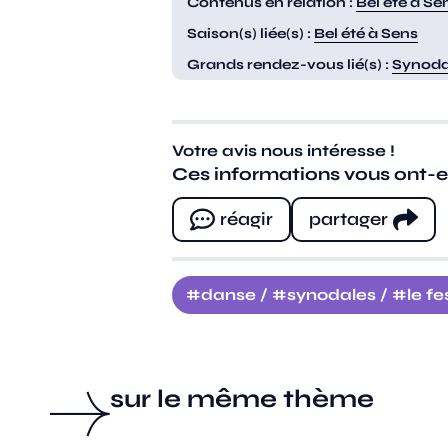
Contenus en relation :
Bel été à Se
Saison(s) liée(s) :
Bel été à Sens
Grands rendez-vous lié(s) :
Synodal
Votre avis nous intéresse !
Ces informations vous ont-ell
réagir
partager
danse
/
synodales
/
le fe
sur le même thème