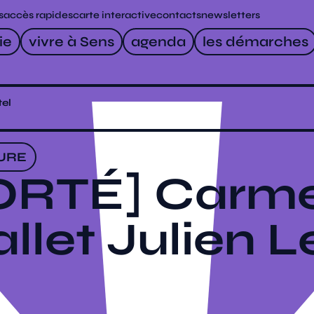
s
accès rapides
carte interactive
contacts
newsletters
ie
vivre à Sens
agenda
les démarches
tel
URE
RTÉ] Carme
allet Julien L