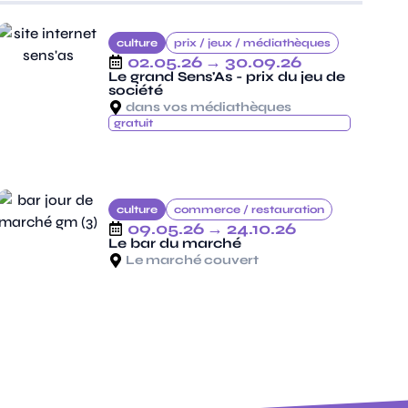
culture
prix /
jeux /
médiathèques
02.05.26
→ 30.09.26
Le grand Sens'As - prix du jeu de
société
dans vos médiathèques
gratuit
culture
commerce /
restauration
09.05.26
→ 24.10.26
Le bar du marché
Le marché couvert