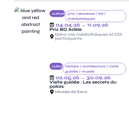
culture
prix /
jeunesse /
bd /
médiathèques
04.04.26
→ 11.09.26
Prix BD Adèle
Dans vos médiathèques et CDI
participants
culture
histoire /
architecture /
visite
guidée /
musée
02.05.26
→ 30.09.26
Visite guidée : Les secrets du
palais
Musée de Sens