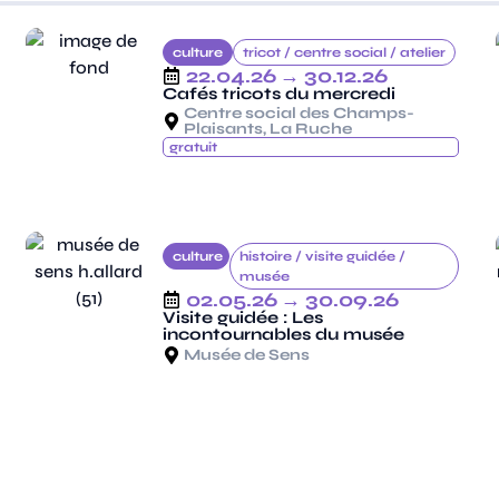
culture
tricot /
centre social /
atelier
22.04.26
→ 30.12.26
Cafés tricots du mercredi
Centre social des Champs-
Plaisants, La Ruche
gratuit
culture
histoire /
visite guidée /
musée
02.05.26
→ 30.09.26
Visite guidée : Les
incontournables du musée
Musée de Sens