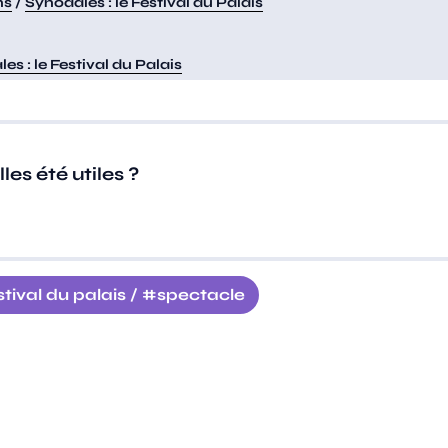
ns
/
Synodales : le Festival du Palais
es : le Festival du Palais
es été utiles ?
stival du palais
/
spectacle