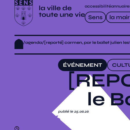
accessibilité
annuaire
Sens
la mair
/
agenda
/
[reporté] carmen, par le ballet julien les
ÉVÉNEMENT
CULT
[REPO
le B
publié le 25.06.26
27.06.26
22h