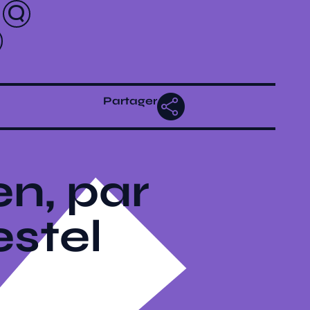
Partager
n, par
estel