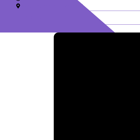
cour du palais synodal
gratuit