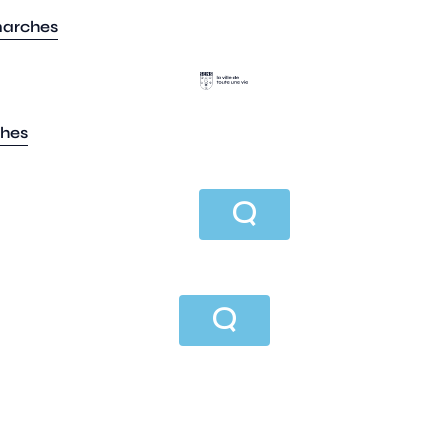
marches
ches