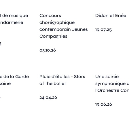
t de musique
Concours
Didon et Enée
endarmerie
chorégraphique
contemporain Jeunes
19.07.25
Compagnies
5
03.10.26
 de la Garde
Pluie d'étoiles - Stars
Une soirée
caine
of the ballet
symphonique 
l’Orchestre Co
6
24.04.26
19.06.26