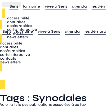
Sens
la mairie
vivre à Sens
agenda
les dé
accessibilité
annuaires
accès rapides
carte interactive
Sens
la mairie
vivre à Sens
agenda
les démar
contacts
newsletters
accessibilité
annuaires
accès rapides
carte interactive
contacts
newsletters
Tags : Synodales
Voici la liste des publications associées à ce tag.