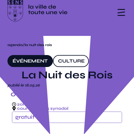
agenda
/
la nuit des rois
ÉVÉNEMENT
CULTURE
La Nuit des Rois
publié le 18.05.26
06.06.26
20h30
cour du palais synodal
gratuit