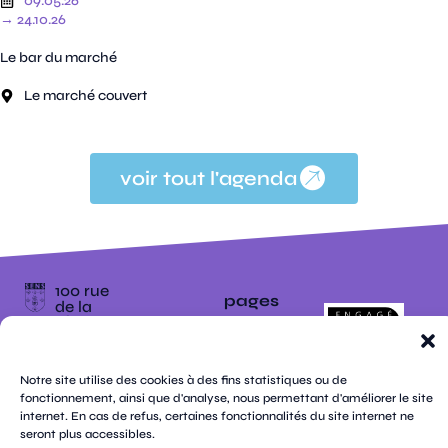
09.05.26
→ 24.10.26
Le bar du marché
Le marché couvert
voir tout l'agenda
100 rue
pages
de la
république
CS
plan
70809
mentions
contacts
newsletters
du
cookies
confidentialité
accessibilité
89108
légales
Notre site utilise des cookies à des fins statistiques ou de
site
Sens
suivez-
fonctionnement, ainsi que d'analyse, nous permettant d'améliorer le site
Cedex
tik
twitter
facebook
instagram
threads
whatsapp
linkedin
youtube
nous
internet. En cas de refus, certaines fonctionnalités du site internet ne
03 86 95
tok
(X)
67 00
seront plus accessibles.