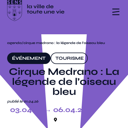
agenda
/
cirque medrano : la légende de l’oiseau bleu
ÉVÉNEMENT
TOURISME
Cirque Medrano : La
légende de l’oiseau
bleu
publié le 01.04.26
03.04.26
→ 06.04.26
l’amphi