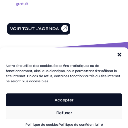
gratuit
VOIR TOUT L'AGENDA
100 rue
pages
de la
Notre site utilise des cookies à des fins statistiques ou de
république
fonctionnement, ainsi que d'analyse, nous permettant d'améliorer le
CS
site internet. En cas de refus, certaines fonctionnalités du site internet
plan
70809
mentions
ne seront plus accessibles.
contacts
newsletters
du
cookies
confidentialité
accessibilité
89108
légales
site
Sens
suivez-
Cedex
tik
twitter
facebook
instagram
threads
whatsapp
linkedin
youtube
nous
03 86 95
tok
(X)
Accepter
67 00
Refuser
© Sens
réalisation tongui.com
Politique de cookies
Politique de confidentialité