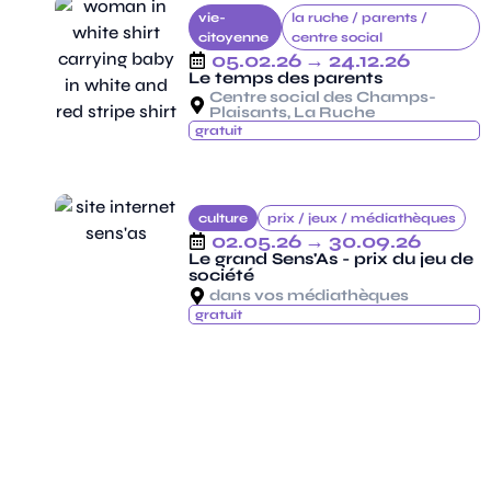
vie-
la ruche /
parents /
citoyenne
centre social
05.02.26
→ 24.12.26
Le temps des parents
Centre social des Champs-
Plaisants, La Ruche
gratuit
culture
prix /
jeux /
médiathèques
02.05.26
→ 30.09.26
Le grand Sens'As - prix du jeu de
société
dans vos médiathèques
gratuit