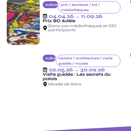
culture
prix /
jeunesse /
bd /
médiathèques
04.04.26
→ 11.09.26
Prix BD Adèle
Dans vos médiathèques et CDI
participants
culture
histoire /
architecture /
visite
guidée /
musée
02.05.26
→ 30.09.26
Visite guidée : Les secrets du
palais
Musée de Sens