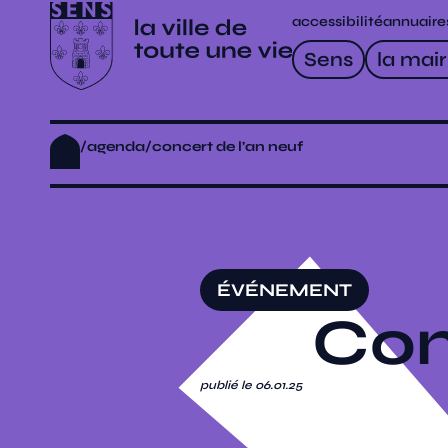
accessibilité
annuaire
Sens
la mair
/
agenda
/
concert de l’an neuf
ÉVÉNEMENT
Con
publié le 06.01.25