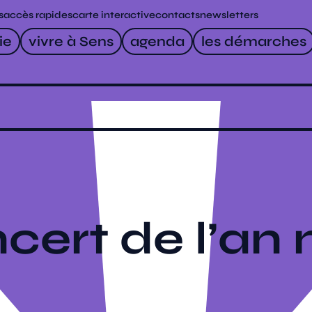
s
accès rapides
carte interactive
contacts
newsletters
ie
vivre à Sens
agenda
les démarches
cert de l’an 