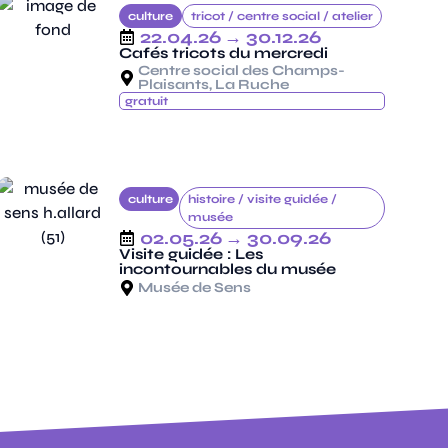
culture
tricot /
centre social /
atelier
22.04.26
→ 30.12.26
Cafés tricots du mercredi
Centre social des Champs-
Plaisants, La Ruche
gratuit
culture
histoire /
visite guidée /
musée
02.05.26
→ 30.09.26
Visite guidée : Les
incontournables du musée
Musée de Sens