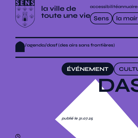
accessibilité
annuaire
Sens
la mair
/
agenda
/
dasf (des airs sans frontières)
ÉVÉNEMENT
CULT
DAS
publié le 31.07.25
07.11.25
21h