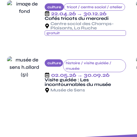
culture
tricot /
centre social /
atelier
22.04.26
→ 30.12.26
Cafés tricots du mercredi
Centre social des Champs-
Plaisants, La Ruche
gratuit
culture
histoire /
visite guidée /
musée
02.05.26
→ 30.09.26
Visite guidée : Les
incontournables du musée
Musée de Sens