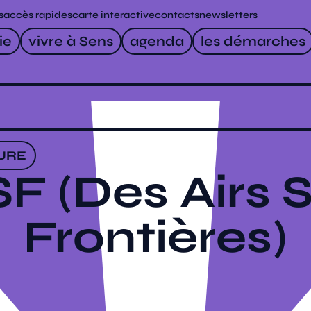
s
accès rapides
carte interactive
contacts
newsletters
ie
vivre à Sens
agenda
les démarches
URE
F (Des Airs 
Frontières)