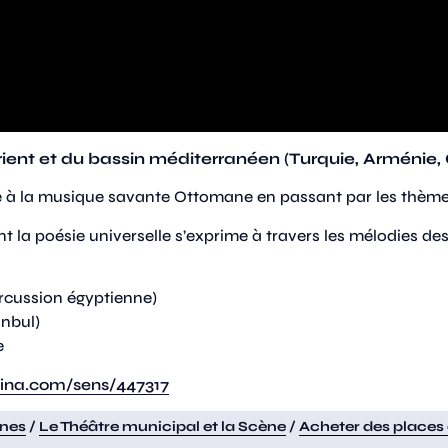
nt et du bassin méditerranéen (Turquie, Arménie, 
 à la musique savante Ottomane en passant par les thèmes 
nt la poésie universelle s’exprime à travers les mélodies de
rcussion égyptienne)
anbul)
e
gina.com/sens/447317
ènes
/
Le Théâtre municipal et la Scène
/
Acheter des places