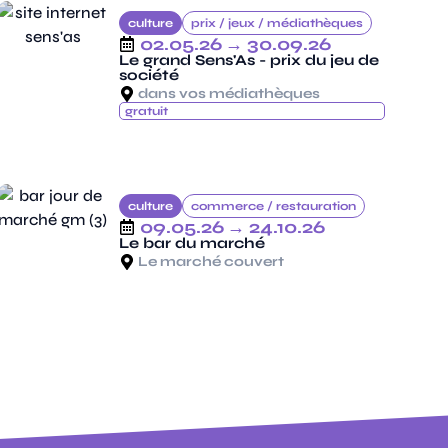
culture
prix /
jeux /
médiathèques
02.05.26
→ 30.09.26
Le grand Sens'As - prix du jeu de
société
dans vos médiathèques
gratuit
culture
commerce /
restauration
09.05.26
→ 24.10.26
Le bar du marché
Le marché couvert