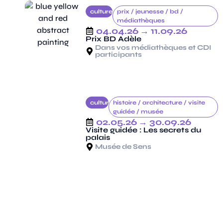
culture
prix /
jeunesse /
bd /
médiathèques
04.04.26
→ 11.09.26
Prix BD Adèle
Dans vos médiathèques et CDI
participants
culture
histoire /
architecture /
visite
guidée /
musée
02.05.26
→ 30.09.26
Visite guidée : Les secrets du
palais
Musée de Sens