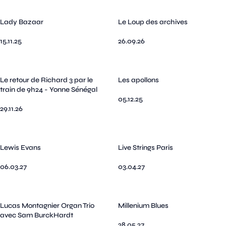
Lady Bazaar
Le Loup des archives
15.11.25
26.09.26
Le retour de Richard 3 par le
Les apollons
train de 9h24 - Yonne Sénégal
05.12.25
29.11.26
Lewis Evans
Live Strings Paris
06.03.27
03.04.27
Lucas Montagnier Organ Trio
Millenium Blues
avec Sam BurckHardt
28.05.27