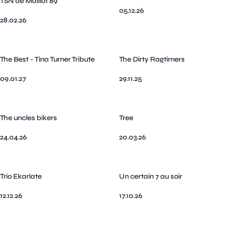
TSN de Maillot 89
05.12.26
28.02.26
The Best - Tina Turner Tribute
The Dirty Ragtimers
09.01.27
29.11.25
The uncles bikers
Tree
24.04.26
20.03.26
Trio Ekarlate
Un certain 7 au soir
12.12.26
17.10.26