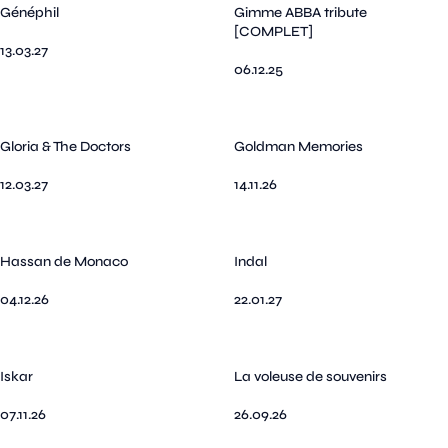
Généphil
Gimme ABBA tribute
[COMPLET]
13.03.27
06.12.25
Gloria & The Doctors
Goldman Memories
12.03.27
14.11.26
Hassan de Monaco
Indal
04.12.26
22.01.27
Iskar
La voleuse de souvenirs
07.11.26
26.09.26