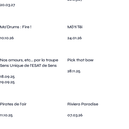
20.03.27
Mo'Drums : Fire !
Mô'ti Tëi
10.10.26
24.01.26
Nos amours, etc... par la troupe
Pick that bow
Sens Unique de l'ESAT de Sens
28.11.25
18.09.25
19.09.25
Pirates de l'air
Riviera Paradise
11.10.25
07.03.26