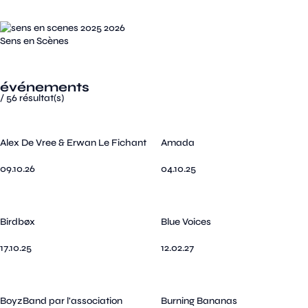
Sens en Scènes
événements
/
56
résultat(s)
Alex De Vree & Erwan Le Fichant
Amada
09.10.26
04.10.25
Birdbøx
Blue Voices
17.10.25
12.02.27
BoyzBand par l'association
Burning Bananas