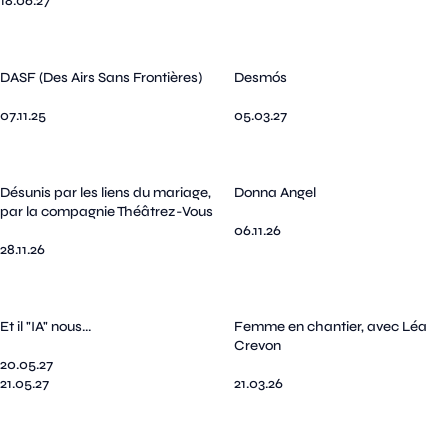
18.06.27
DASF (Des Airs Sans Frontières)
Desmós
07.11.25
05.03.27
Désunis par les liens du mariage,
Donna Angel
par la compagnie Théâtrez-Vous
06.11.26
28.11.26
Et il "IA" nous...
Femme en chantier, avec Léa
Crevon
20.05.27
21.05.27
21.03.26