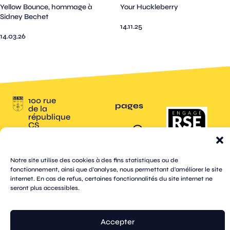
Yellow Bounce, hommage à
Your Huckleberry
Sidney Bechet
14.11.25
14.03.26
100 rue
pages
de la
république
CS
plan
70809
mentions
contacts
newsletters
du
cookies
confidentialité
accessibilité
89108
légales
site
Sens
suivez-
Cedex
tik
twitter
Notre site utilise des cookies à des fins statistiques ou de
facebook
instagram
threads
whatsapp
linkedin
youtube
nous
03 86 95
tok
(X)
fonctionnement, ainsi que d'analyse, nous permettant d'améliorer le site
67 00
internet. En cas de refus, certaines fonctionnalités du site internet ne
seront plus accessibles.
© Sens
réalisation tongui.com
Accepter