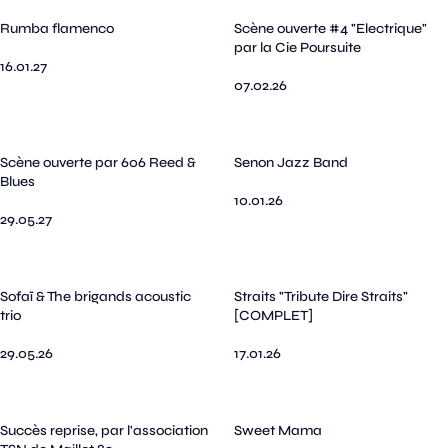
Rumba flamenco
Scène ouverte #4 "Electrique"
par la Cie Poursuite
16.01.27
07.02.26
Scène ouverte par 606 Reed &
Senon Jazz Band
Blues
10.01.26
29.05.27
Sofaï & The brigands acoustic
Straits "Tribute Dire Straits"
trio
[COMPLET]
29.05.26
17.01.26
Succès reprise, par l'association
Sweet Mama