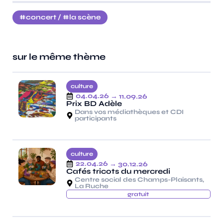
concert
/
la scène
sur le même thème
culture
04.04.26
→ 11.09.26
Prix BD Adèle
Dans vos médiathèques et CDI
participants
culture
22.04.26
→ 30.12.26
Cafés tricots du mercredi
Centre social des Champs-Plaisants,
La Ruche
gratuit