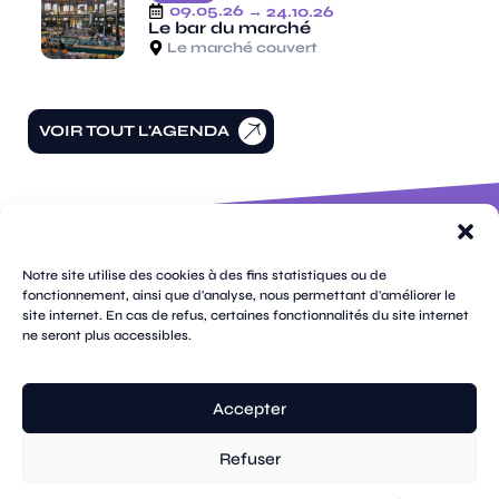
09.05.26
→ 24.10.26
Le bar du marché
Le marché couvert
VOIR TOUT L'AGENDA
100 rue
pages
de la
Notre site utilise des cookies à des fins statistiques ou de
république
fonctionnement, ainsi que d'analyse, nous permettant d'améliorer le
CS
site internet. En cas de refus, certaines fonctionnalités du site internet
plan
70809
mentions
ne seront plus accessibles.
contacts
newsletters
du
cookies
confidentialité
accessibilité
89108
légales
site
Sens
suivez-
Cedex
tik
twitter
facebook
instagram
threads
whatsapp
linkedin
youtube
nous
03 86 95
tok
(X)
Accepter
67 00
Refuser
© Sens
réalisation tongui.com