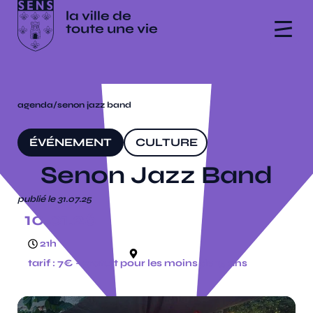
agenda
/
senon jazz band
ÉVÉNEMENT
CULTURE
Senon Jazz Band
publié le 31.07.25
10.01.26
21h
la scène
tarif : 7€ - gratuit pour les moins de 15 ans