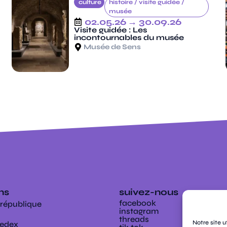
culture
histoire /
visite guidée /
musée
02.05.26
→ 30.09.26
Visite guidée : Les
incontournables du musée
Musée de Sens
ens
suivez-nous
facebook
 république
instagram
threads
Notre site u
Cedex