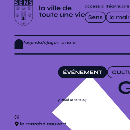
accessibilité
annuaire
Sens
la mair
/
agenda
/
glaçon la note
ÉVÉNEMENT
CULT
G
publié le 12.12.24
21.12.24
18h à 20h
le marché couvert