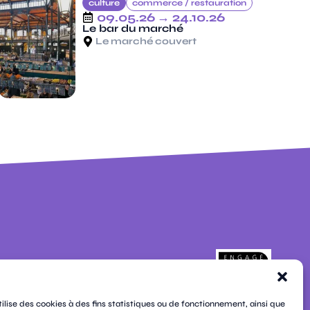
culture
commerce /
restauration
09.05.26
→ 24.10.26
Le bar du marché
Le marché couvert
pages
contacts
newsletters
plan du site
tilise des cookies à des fins statistiques ou de fonctionnement, ainsi que