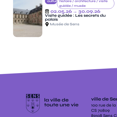
culture
histoire /
architecture /
visite
guidée /
musée
02.05.26
→ 30.09.26
Visite guidée : Les secrets du
palais
Musée de Sens
ville de S
100 rue de la
CS 70809
89108 Sens 