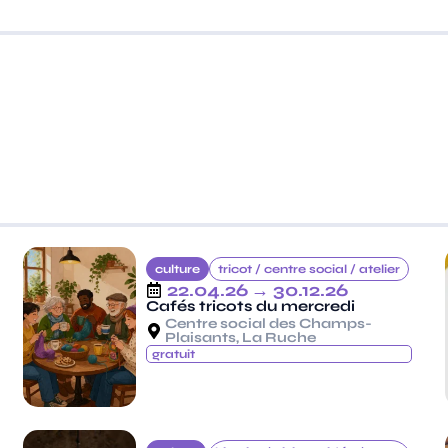
culture
tricot /
centre social /
atelier
22.04.26
→ 30.12.26
Cafés tricots du mercredi
Centre social des Champs-
Plaisants, La Ruche
gratuit