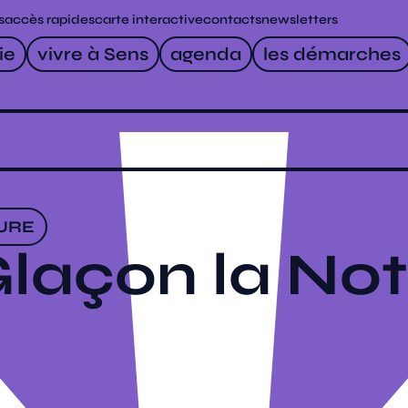
s
accès rapides
carte interactive
contacts
newsletters
ie
vivre à Sens
agenda
les démarches
URE
laçon la No